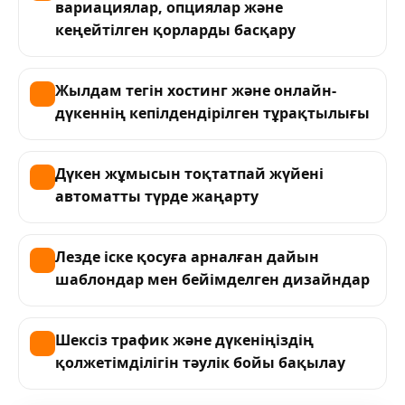
вариациялар, опциялар және
кеңейтілген қорларды басқару
Жылдам тегін хостинг және онлайн-
дүкеннің кепілдендірілген тұрақтылығы
Дүкен жұмысын тоқтатпай жүйені
автоматты түрде жаңарту
Лезде іске қосуға арналған дайын
шаблондар мен бейімделген дизайндар
Шексіз трафик және дүкеніңіздің
қолжетімділігін тәулік бойы бақылау