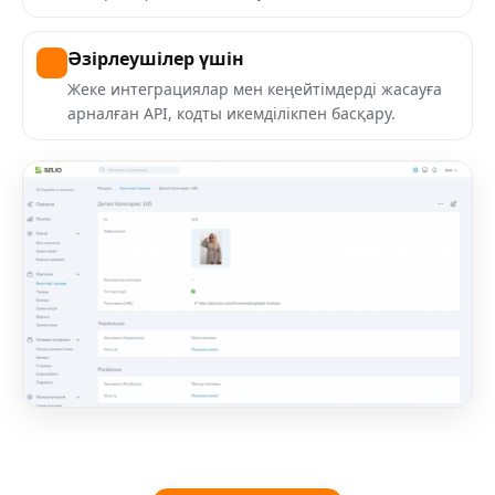
Әзірлеушілер үшін
Жеке интеграциялар мен кеңейтімдерді жасауға
арналған API, кодты икемділікпен басқару.