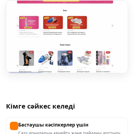
Кімге сәйкес келеді
Бастаушы кәсіпкерлер үшін
Сату арналарын кеңейту және пайданы арттыру