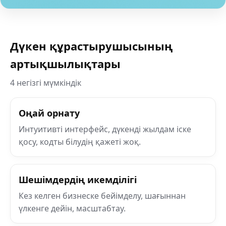
Дүкен құрастырушысының
артықшылықтары
4 негізгі мүмкіндік
Оңай орнату
Интуитивті интерфейс, дүкенді жылдам іске
қосу, кодты білудің қажеті жоқ.
Шешімдердің икемділігі
Кез келген бизнеске бейімделу, шағыннан
үлкенге дейін, масштабтау.