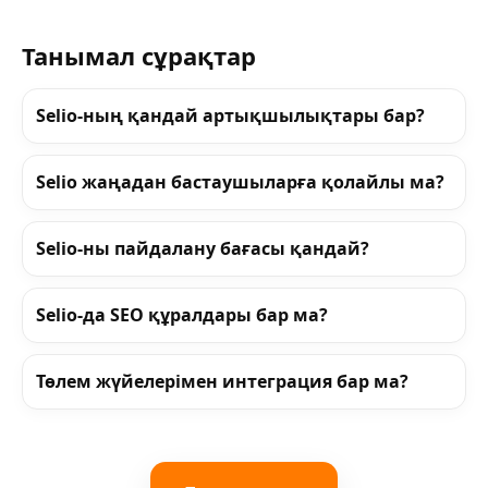
Танымал сұрақтар
Selio-ның қандай артықшылықтары бар?
Selio жаңадан бастаушыларға қолайлы ма?
Selio-ны пайдалану бағасы қандай?
Selio-да SEO құралдары бар ма?
Төлем жүйелерімен интеграция бар ма?