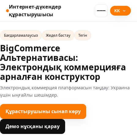
Интернет-дүкендер
KK
құрастырушысы
Бағдарламалаусыз
Жедел бастау
Тегін
BigCommerce
Альтернативасы:
Электрондық коммерцияға
арналған конструктор
Электрондық коммерция платформасын таңдау: Украина
үшін ыңғайлы шешімдер.
Құрастырушыны сынап көру
Демо нұсқаны қарау