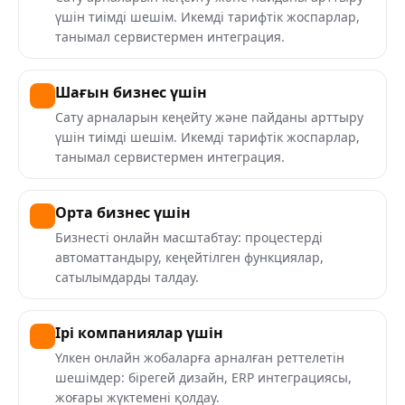
үшін тиімді шешім. Икемді тарифтік жоспарлар,
танымал сервистермен интеграция.
Шағын бизнес үшін
Сату арналарын кеңейту және пайданы арттыру
үшін тиімді шешім. Икемді тарифтік жоспарлар,
танымал сервистермен интеграция.
Орта бизнес үшін
Бизнесті онлайн масштабтау: процестерді
автоматтандыру, кеңейтілген функциялар,
сатылымдарды талдау.
Ірі компаниялар үшін
Үлкен онлайн жобаларға арналған реттелетін
шешімдер: бірегей дизайн, ERP интеграциясы,
жоғары жүктемені қолдау.