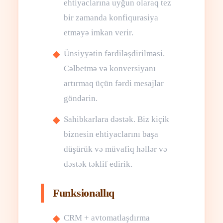
ehtiyaclarına uyğun olaraq tez
bir zamanda konfiqurasiya
etməyə imkan verir.
Ünsiyyətin fərdiləşdirilməsi.
Cəlbetmə və konversiyanı
artırmaq üçün fərdi mesajlar
göndərin.
Sahibkarlara dəstək. Biz kiçik
biznesin ehtiyaclarını başa
düşürük və müvafiq həllər və
dəstək təklif edirik.
Funksionallıq
CRM + avtomatlaşdırma