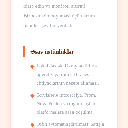
idarə edin və mənfəəti artırın!
Biznesinizin böyüməsi üçün lazım
olan hər şey bir yerdədir.
Əsas üstünlüklər
Lokal dəstək. Ukrayna dilində
operativ yardım və biznes
ehtiyaclarının nəzərə alınması.
Servislərlə inteqrasiya. Prom,
Nova Poshta və digər məşhur
platformalara asan qoşulma.
Qıfın avtomatlaşdırılması. Satışın