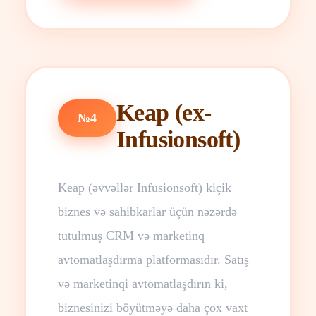
Keap (ex-
№4
Infusionsoft)
Keap (əvvəllər Infusionsoft) kiçik
biznes və sahibkarlar üçün nəzərdə
tutulmuş CRM və marketinq
avtomatlaşdırma platformasıdır. Satış
və marketinqi avtomatlaşdırın ki,
biznesinizi böyütməyə daha çox vaxt