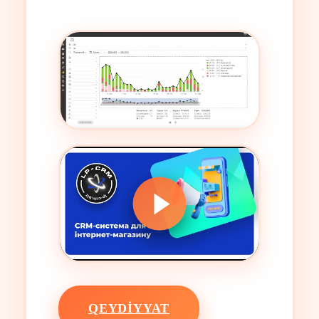
QEYDIYYAT