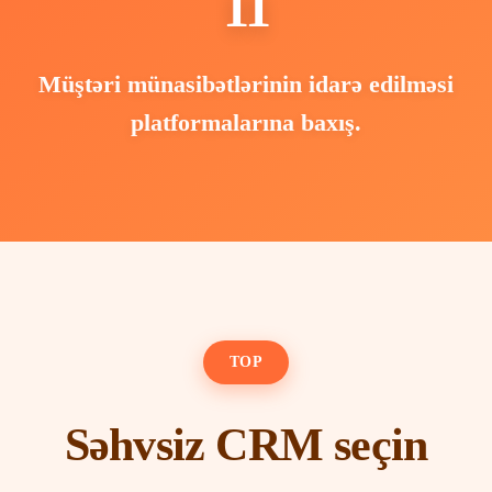
11
Müştəri münasibətlərinin idarə edilməsi
platformalarına baxış.
TOP
Səhvsiz CRM seçin