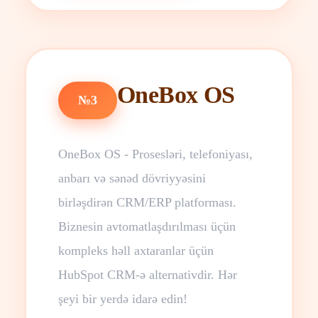
OneBox OS
№3
OneBox OS - Prosesləri, telefoniyası,
anbarı və sənəd dövriyyəsini
birləşdirən CRM/ERP platforması.
Biznesin avtomatlaşdırılması üçün
kompleks həll axtaranlar üçün
HubSpot CRM-ə alternativdir. Hər
şeyi bir yerdə idarə edin!