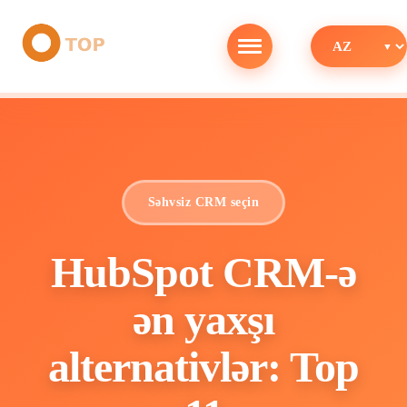
Səhvsiz CRM seçin
HubSpot CRM-ə
ən yaxşı
alternativlər: Top