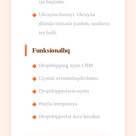
işə başlama.
Ukrayna dəstəyi. Ukrayna
dilində ixtisaslı yardım, sualların
tez həlli.
Funksionallıq
Dropshipping üçün CRM
Uçotun avtomatlaşdırılması
Dropshipperlərin uçotu
Poçtla inteqrasiya
Dropshipperlər üzrə hesabat