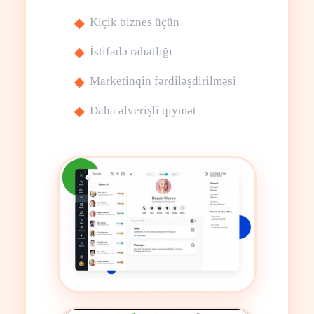
Kiçik biznes üçün
İstifadə rahatlığı
Marketinqin fərdiləşdirilməsi
Daha əlverişli qiymət