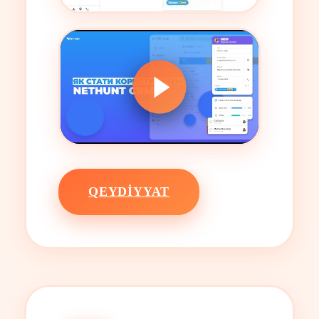
QEYDIYYAT