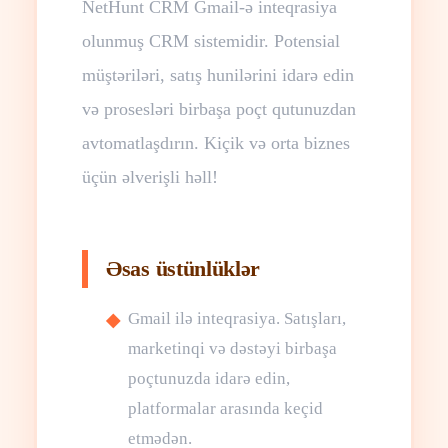
NetHunt CRM Gmail-ə inteqrasiya
olunmuş CRM sistemidir. Potensial
müştəriləri, satış hunilərini idarə edin
və prosesləri birbaşa poçt qutunuzdan
avtomatlaşdırın. Kiçik və orta biznes
üçün əlverişli həll!
Əsas üstünlüklər
Gmail ilə inteqrasiya. Satışları,
marketinqi və dəstəyi birbaşa
poçtunuzda idarə edin,
platformalar arasında keçid
etmədən.