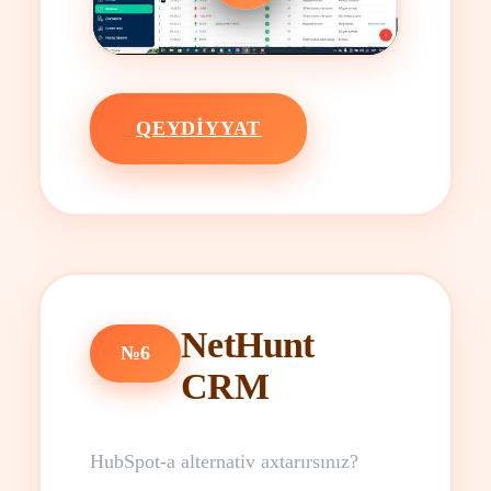
QEYDIYYAT
NetHunt
№6
CRM
HubSpot-a alternativ axtarırsınız?