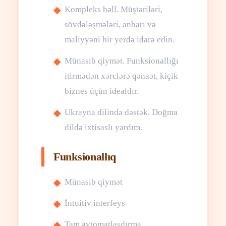
Kompleks həll. Müştəriləri,
sövdələşmələri, anbarı və
maliyyəni bir yerdə idarə edin.
Münasib qiymət. Funksionallığı
itirmədən xərclərə qənaət, kiçik
biznes üçün idealdır.
Ukrayna dilində dəstək. Doğma
dildə ixtisaslı yardım.
Funksionallıq
Münasib qiymət
İntuitiv interfeys
Tam avtomatlaşdırma