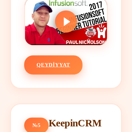
QEYDIYYAT
KeepinCRM
№5