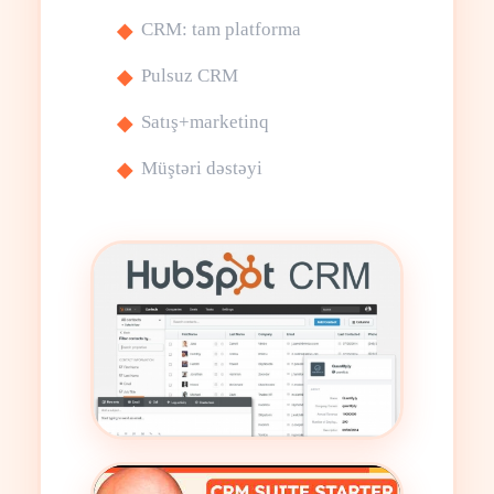
CRM: tam platforma
Pulsuz CRM
Satış+marketinq
Müştəri dəstəyi