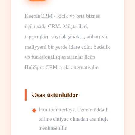
KeepinCRM - kiçik və orta biznes
üçün sadə CRM. Müştəriləri,
tapşırıqları, sövdələşmələri, anbarı və
maliyyəni bir yerdə idarə edin. Sadəlik
və funksionallıq axtaranlar üçün
HubSpot CRM-ə əla alternativdir.
Əsas üstünlüklər
İntuitiv interfeys. Uzun müddətli
təlimə ehtiyac olmadan asanlıqla
mənimsənilir.