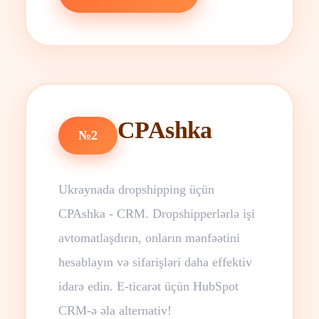
CPAshka
№2
Ukraynada dropshipping üçün
CPAshka - CRM. Dropshipperlərlə işi
avtomatlaşdırın, onların mənfəətini
hesablayın və sifarişləri daha effektiv
idarə edin. E-ticarət üçün HubSpot
CRM-ə əla alternativ!