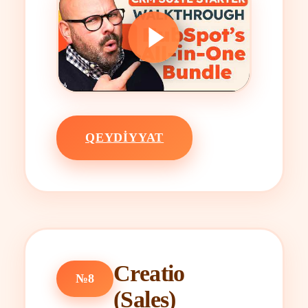
QEYDIYYAT
Creatio
№8
(Sales)