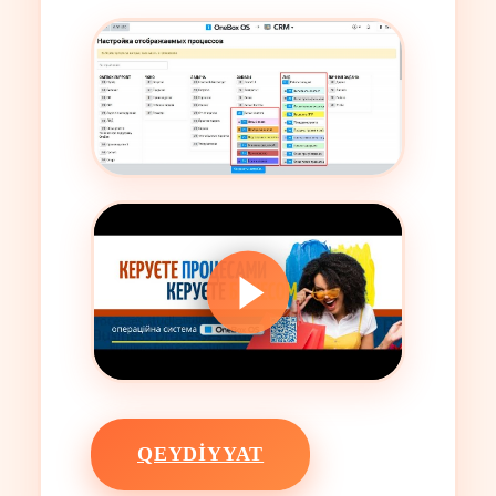
QEYDIYYAT