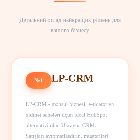
Детальний огляд найкращих рішень для
вашого бізнесу
LP-CRM
№1
LP-CRM - məhsul biznesi, e-ticarət və
xidmət sahələri üçün ideal HubSpot
alternativi olan Ukrayna CRM.
Satışları avtomatlaşdırın, müştəriləri