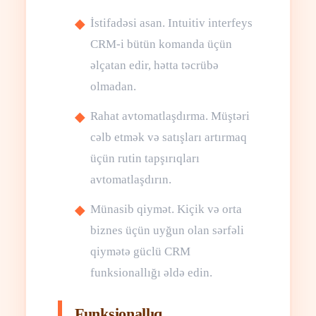
İstifadəsi asan. Intuitiv interfeys
CRM-i bütün komanda üçün
əlçatan edir, hətta təcrübə
olmadan.
Rahat avtomatlaşdırma. Müştəri
cəlb etmək və satışları artırmaq
üçün rutin tapşırıqları
avtomatlaşdırın.
Münasib qiymət. Kiçik və orta
biznes üçün uyğun olan sərfəli
qiymətə güclü CRM
funksionallığı əldə edin.
Funksionallıq