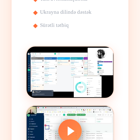
Ukrayna dilində dəstək
Sürətli tətbiq