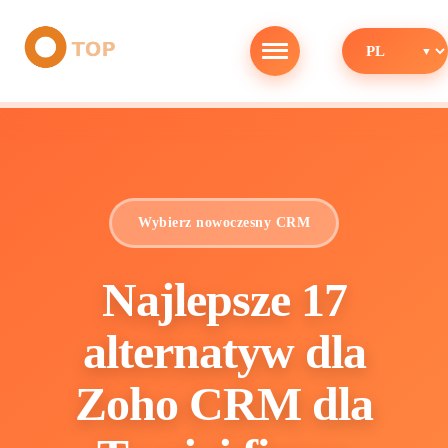
Wybierz nowoczesny CRM
Najlepsze 17
alternatyw dla
Zoho CRM dla