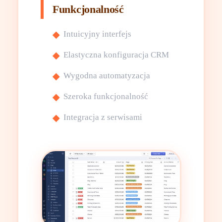
Funkcjonalność
Intuicyjny interfejs
Elastyczna konfiguracja CRM
Wygodna automatyzacja
Szeroka funkcjonalność
Integracja z serwisami