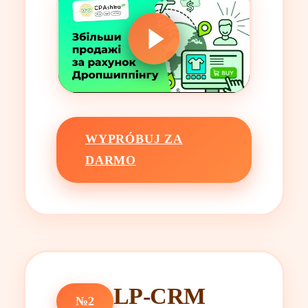
WYPRÓBUJ ZA
DARMO
LP-CRM
№2