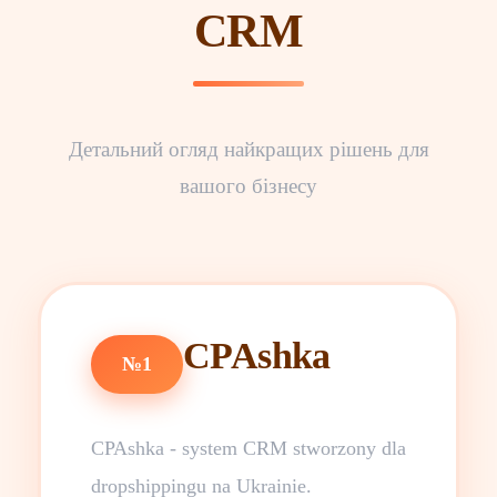
CRM
Детальний огляд найкращих рішень для
вашого бізнесу
CPAshka
№1
CPAshka - system CRM stworzony dla
dropshippingu na Ukrainie.