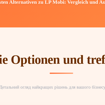
sten Alternativen zu LP Mobi: Vergleich und A
ie Optionen und tref
Детальний огляд найкращих рішень для вашого бізнес