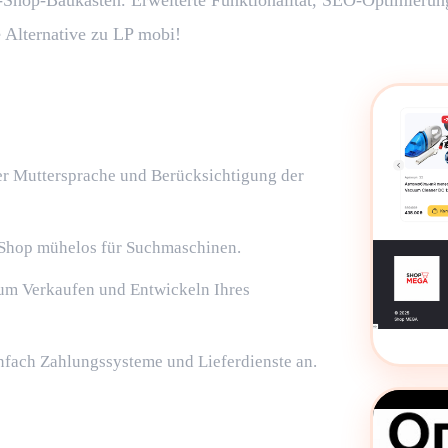
ne-Shop-Baukasten. Erweiterte Funktionalität, SEO-Optimierung
e Alternative zu LP mobi!
er Muttersprache und Berücksichtigung der
 Shop mühelos für Suchmaschinen.
 zum Verkaufen und Entwickeln Ihres
infach Zahlungssysteme und Lieferdienste an.