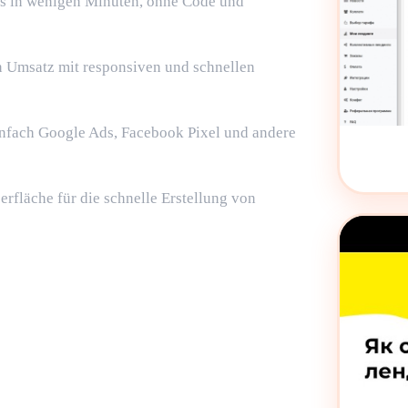
ges in wenigen Minuten, ohne Code und
n Umsatz mit responsiven und schnellen
infach Google Ads, Facebook Pixel und andere
rfläche für die schnelle Erstellung von