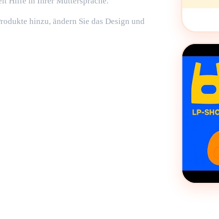
it Hilfe in Ihrer Muttersprache.
rodukte hinzu, ändern Sie das Design und