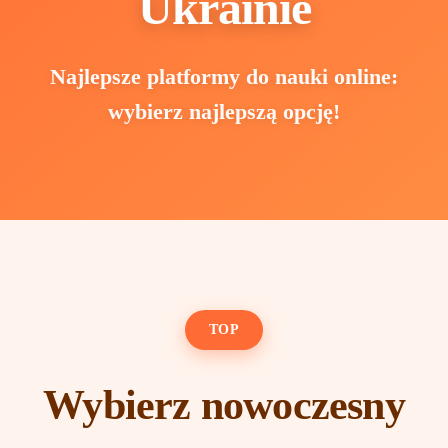
Ukrainie
Najlepsze platformy do nauki online:
wybierz najlepszą opcję!
TOP
Wybierz nowoczesny