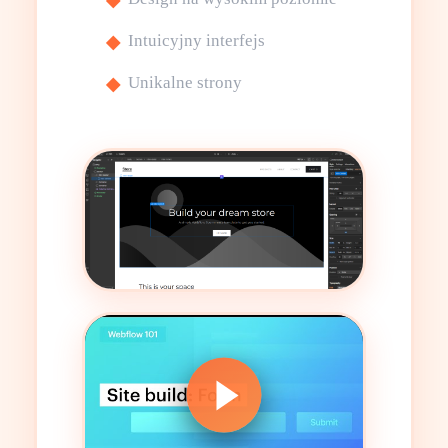
Intuicyjny interfejs
Unikalne strony