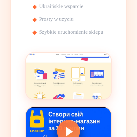
Ukraińskie wsparcie
Prosty w użyciu
Szybkie uruchomienie sklepu