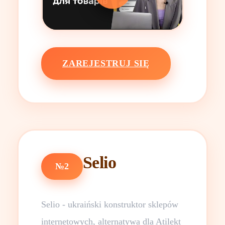
ZAREJESTRUJ SIĘ
Selio
№2
Selio - ukraiński konstruktor sklepów
internetowych, alternatywa dla Atilekt