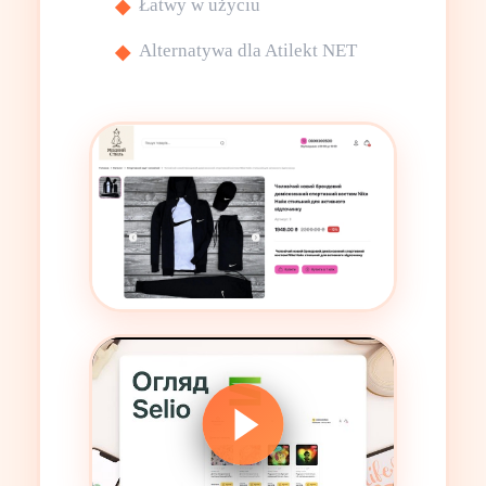
Łatwy w użyciu
Alternatywa dla Atilekt NET