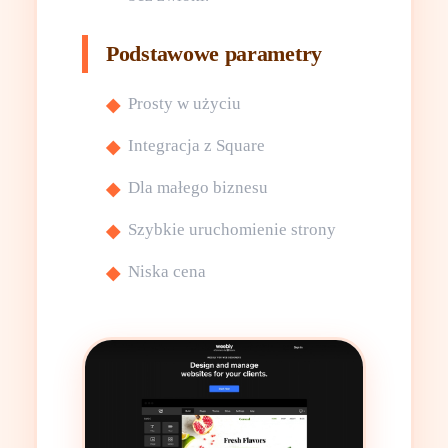
Podstawowe parametry
Prosty w użyciu
Integracja z Square
Dla małego biznesu
Szybkie uruchomienie strony
Niska cena