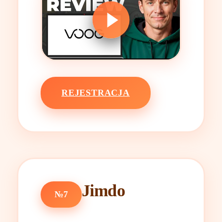
REJESTRACJA
Jimdo
№7