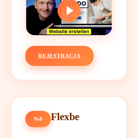
REJESTRACJA
Flexbe
№8