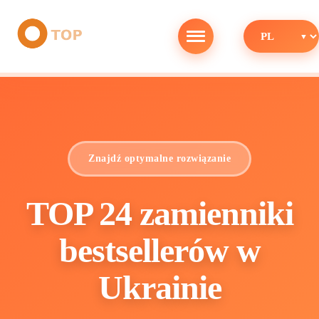
Znajdź optymalne rozwiązanie
TOP 24 zamienniki
bestsellerów w
Ukrainie