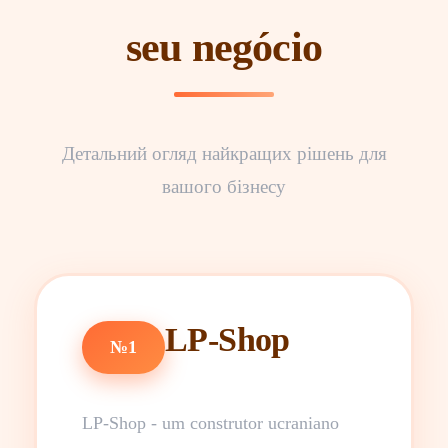
seu negócio
Детальний огляд найкращих рішень для
вашого бізнесу
LP-Shop
№1
LP-Shop - um construtor ucraniano