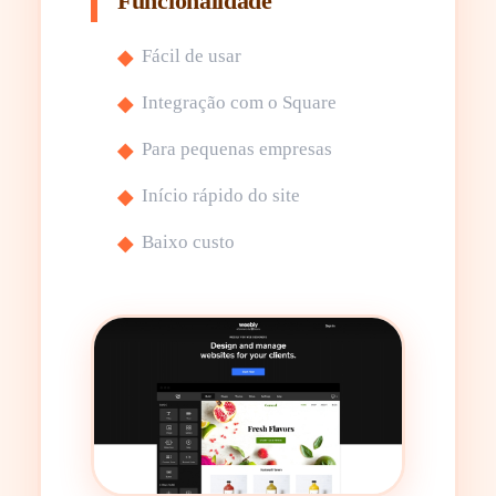
Funcionalidade
Fácil de usar
Integração com o Square
Para pequenas empresas
Início rápido do site
Baixo custo