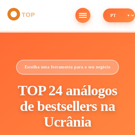
Escolha uma ferramenta para o seu negócio
TOP 24 análogos
de bestsellers na
Ucrânia