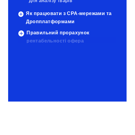
для аналізу тварів
Як працювати з CPA-мережами та
Дропплатформами
Правильний прорахунок
рентабельності офера
Таблиця та сайт прорахунку товару
Критерії вибору офера
Ціноутворення