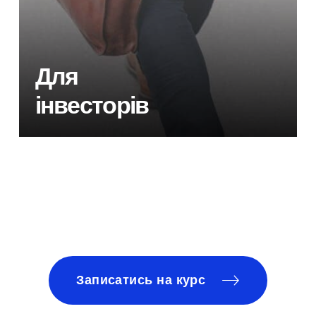
Для
інвесторів
Записатись на курс