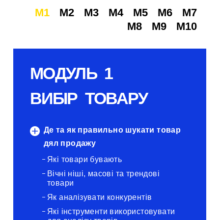
M1
M2
M3
M4
M5
M6
M7
M8
M9
M10
МОДУЛЬ 1
ВИБІР ТОВАРУ
Де та як правильно шукати товар
дял продажу
Які товари бувають
Вічні ніші, масові та трендові
товари
Як аналізувати конкурентів
Які інструменти використовувати