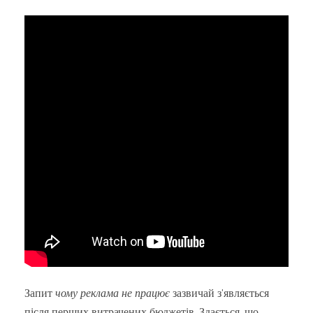
Запит
чому реклама не працює
зазвичай з’являється
після перших витрачених бюджетів. Здається, що