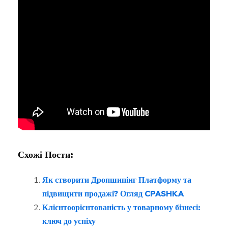
Схожі Пости:
Як створити Дропшипінг Платформу та
підвищити продажі? Огляд CPASHKA
Клієнтоорієнтованість у товарному бізнесі:
ключ до успіху