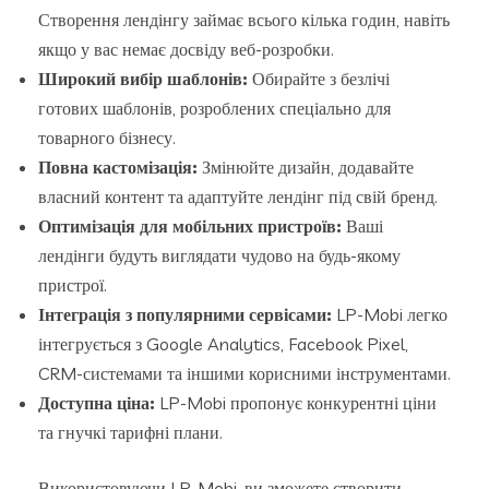
Створення лендінгу займає всього кілька годин, навіть
якщо у вас немає досвіду веб-розробки.
Широкий вибір шаблонів:
Обирайте з безлічі
готових шаблонів, розроблених спеціально для
товарного бізнесу.
Повна кастомізація:
Змінюйте дизайн, додавайте
власний контент та адаптуйте лендінг під свій бренд.
Оптимізація для мобільних пристроїв:
Ваші
лендінги будуть виглядати чудово на будь-якому
пристрої.
Інтеграція з популярними сервісами:
LP-Mobi легко
інтегрується з Google Analytics, Facebook Pixel,
CRM-системами та іншими корисними інструментами.
Доступна ціна:
LP-Mobi пропонує конкурентні ціни
та гнучкі тарифні плани.
Використовуючи LP-Mobi, ви зможете створити