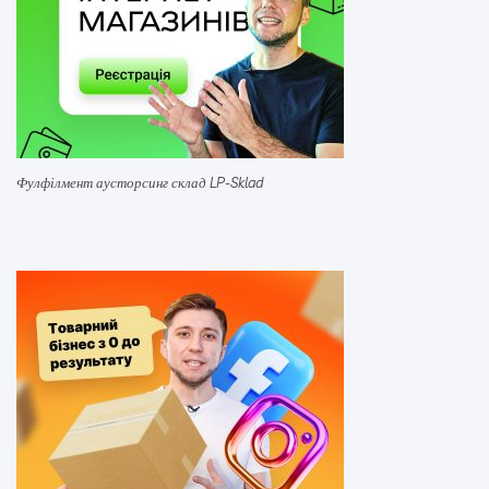
Фулфілмент аусторсинг склад LP-Sklad