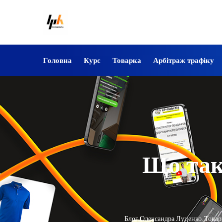
Головна
Курс
Товарка
Арбітраж трафіку
Що так
Блог Олександра Луценко. Товарни