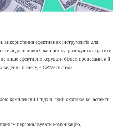
ми, використання ефективних інструментів для
уватися до швидких змін ринку, ризикують втратити
ь не лише ефективно керувати бізнес-процесами, а й
о ведення бізнесу, є CRM-система.
ою комплексний підхід, який охоплює всі аспекти
паніям персоналізувати комунікацію,