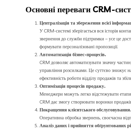
Основні переваги CRM-сист
Централізація та збереження всієї інформац
У CRM-системі зберігається вся історія конта
звернення до служби підтримки – усе це дос
формувати персоналізовані пропозиції.
Автоматизація бізнес-процесів.
CRM дозволяє автоматизувати значну частину
управління розсилками. Це суттєво знижує н
ефективність роботи відділу продажів та збі
Оптимізація процесів продажу.
Менеджери можуть легко відстежувати етапи 
CRM дає змогу створювати воронки продажів,
Покращення клієнтського обслуговування
Оперативна обробка звернень, своєчасна відп
Аналіз даних і прийняття обґрунтованих р