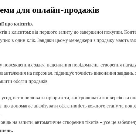
еми для онлайн-продажів
ії про клієнтів.
ктів з клієнтом: від першого запиту до завершеної покупки. Контак
тупно в один клік. Завдяки цьому менеджери з продажу мають зм
 повсякденних задач: надсилання повідомлень, створення нагадув
авантаження на персонал, підвищує точність виконання завдань,
льшити обсяги продажів.
угод, встановлювати пріоритети, контролювати конверсію та опер
 що допомагає аналізувати ефективність кожного етапу та покра
.
овідь на запити, автоматичне створення тікетів – усе це забезпе
ішень.