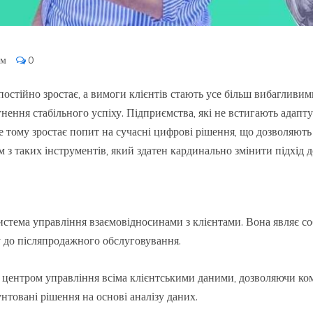
ем
0
постійно зростає, а вимоги клієнтів стають усе більш вибагливи
нення стабільного успіху. Підприємства, які не встигають адапт
ме тому зростає попит на сучасні цифрові рішення, що дозволяют
 з таких інструментів, який здатен кардинально змінити підхід д
ема управління взаємовідносинами з клієнтами. Вона являє соб
ту до післяпродажного обслуговування.
центром управління всіма клієнтськими даними, дозволяючи ком
нтовані рішення на основі аналізу даних.