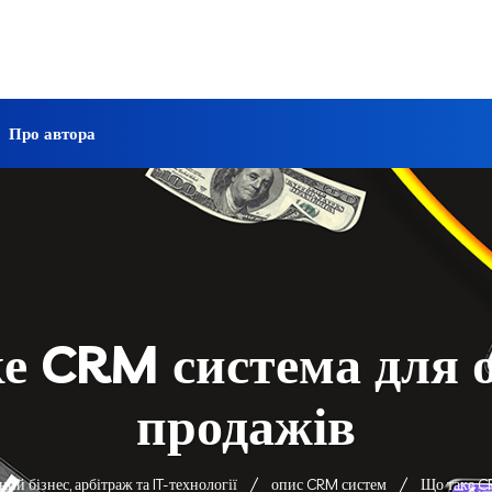
Про автора
е CRM система для 
продажів
й бізнес, арбітраж та IT-технології
опис CRM систем
Що таке C