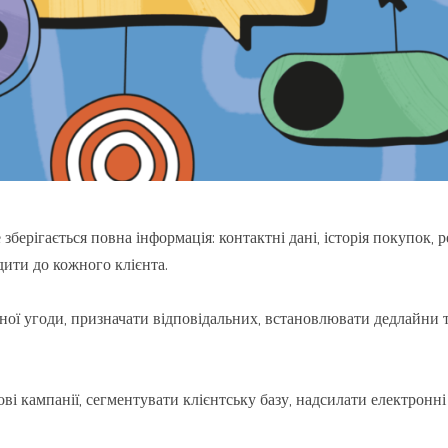
зберігається повна інформація: контактні дані, історія покупок, 
дити до кожного клієнта.
ої угоди, призначати відповідальних, встановлювати дедлайни т
ві кампанії, сегментувати клієнтську базу, надсилати електронн