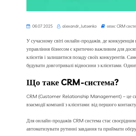
06.07.2025
alexandr_lutsenko
опис CRM сист
У сучасному світі онлайн-продажів, де конкуренція 
управління бізнесом є критично важливим для досяг
клієнтів і залишитися позаду своїх конкурентів. Са
будувати довготривалі відносини з клієнтами. Одним
Що таке CRM-система?
CRM (Customer Relationship Management) – це сист
взаємодії компанії з клієнтами: від першого контак
Для онлайн-продажів CRM система стає своєрідним 
автоматизувати рутинні завдання та приймати обґру