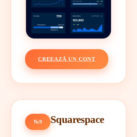
CREEAZĂ UN CONT
Squarespace
№9