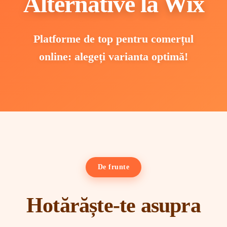
Alternative la Wix
Platforme de top pentru comerțul
online: alegeți varianta optimă!
De frunte
Hotărăște-te asupra