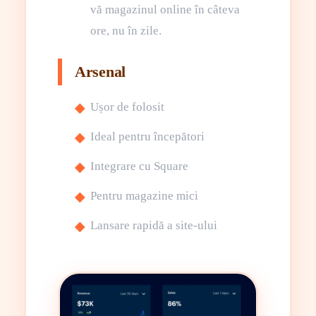
vă magazinul online în câteva
ore, nu în zile.
Arsenal
Ușor de folosit
Ideal pentru începători
Integrare cu Square
Pentru magazine mici
Lansare rapidă a site-ului