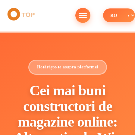
Hotărăște-te asupra platformei
Cei mai buni
constructori de
magazine online: