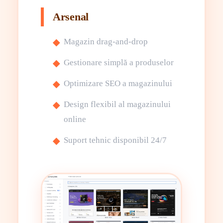
Arsenal
Magazin drag-and-drop
Gestionare simplă a produselor
Optimizare SEO a magazinului
Design flexibil al magazinului
online
Suport tehnic disponibil 24/7