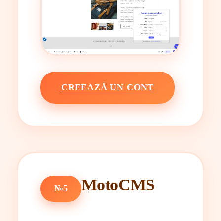
CREEAZĂ UN CONT
MotoCMS
№5