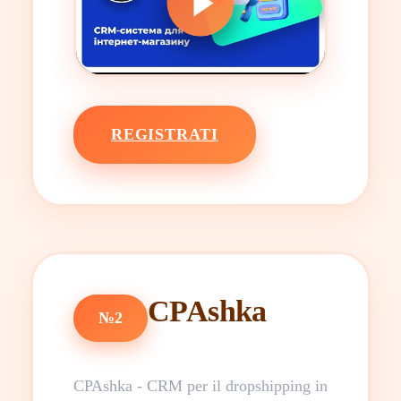
REGISTRATI
CPAshka
№2
CPAshka - CRM per il dropshipping in