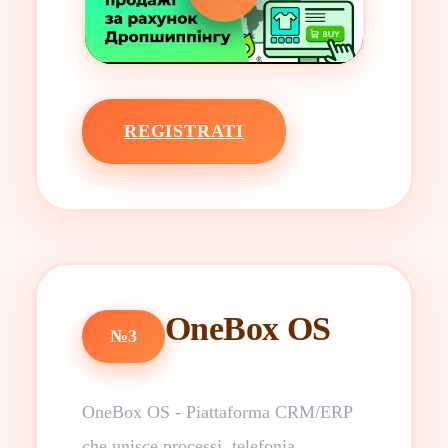
REGISTRATI
OneBox OS
№3
OneBox OS - Piattaforma CRM/ERP
che unisce processi, telefonia,