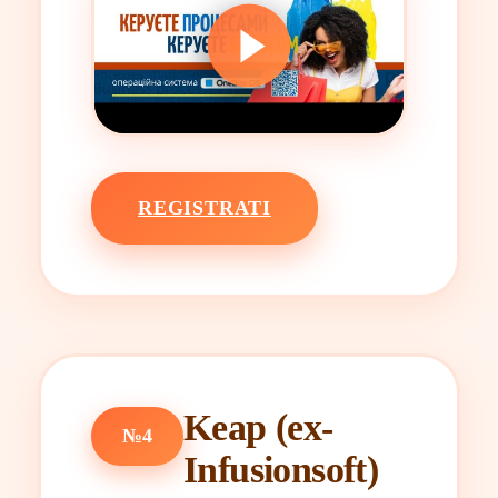
REGISTRATI
Keap (ex-
№4
Infusionsoft)