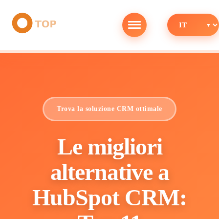
Trova la soluzione CRM ottimale
Le migliori
alternative a
HubSpot CRM: