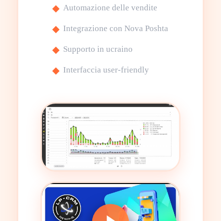
Automazione delle vendite
Integrazione con Nova Poshta
Supporto in ucraino
Interfaccia user-friendly