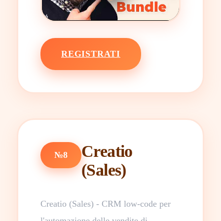
REGISTRATI
Creatio
№8
(Sales)
Creatio (Sales) - CRM low-code per
l'automazione delle vendite di