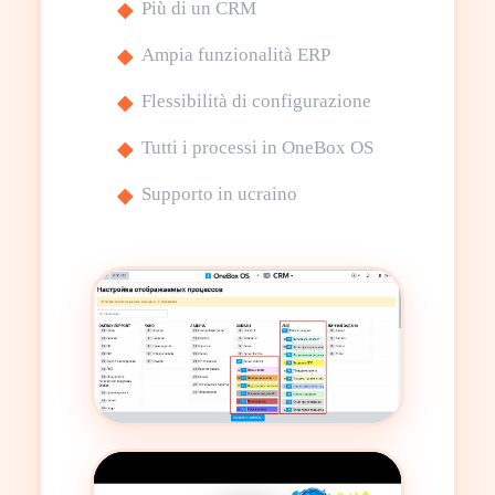
Più di un CRM
Ampia funzionalità ERP
Flessibilità di configurazione
Tutti i processi in OneBox OS
Supporto in ucraino