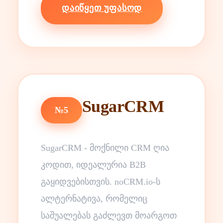
ᲓᲐᲘᲬᲧᲔᲗ ᲣᲤᲐᲡᲝᲓ
SugarCRM
№5
SugarCRM - მოქნილი CRM ღია
კოდით, იდეალურია B2B
გაყიდვებისთვის. noCRM.io-ს
ალტერნატივა, რომელიც
საშუალებას გაძლევთ მოარგოთ