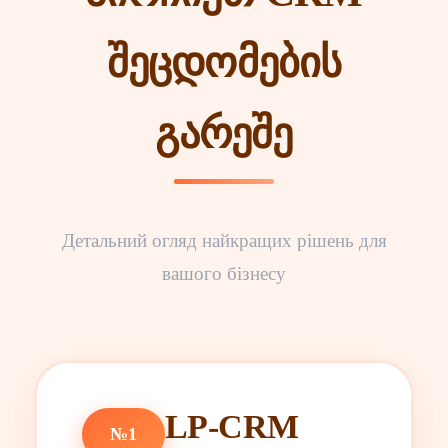
შეცდომების
გარეშე
Детальний огляд найкращих рішень для
вашого бізнесу
LP-CRM
№1