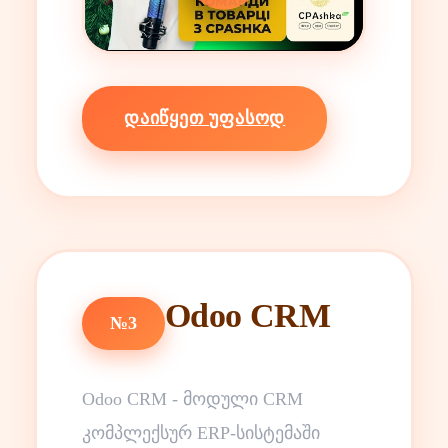
ᲓᲐᲘᲬᲧᲔᲗ ᲣᲤᲐᲡᲝᲓ
Odoo CRM
№3
Odoo CRM - მოდული CRM
კომპლექსურ ERP-სისტემაში