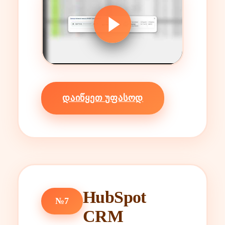
ᲓᲐᲘᲬᲧᲔᲗ ᲣᲤᲐᲡᲝᲓ
HubSpot
№7
CRM