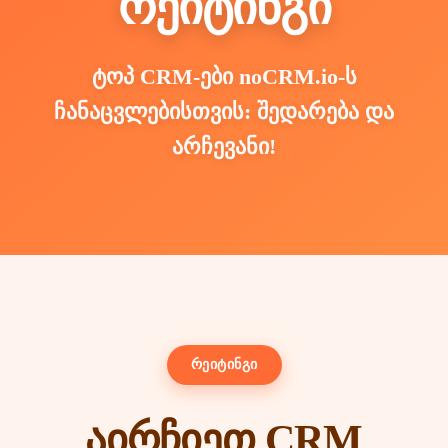
რეიტინგი
ტოპ CRM-ები noCRM.io-ს
ჩანაცვლებისთვის: შედარება და
არჩევანი!
რეიტინგი
აირჩიეთ CRM