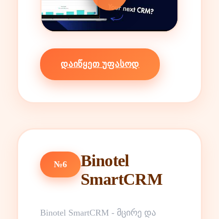
ᲓᲐᲘᲬᲧᲔᲗ ᲣᲤᲐᲡᲝᲓ
Binotel
№6
SmartCRM
Binotel SmartCRM - მცირე და