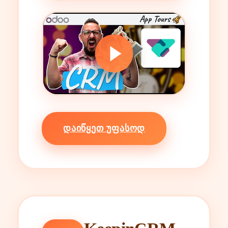
ᲓᲐᲘᲬᲧᲔᲗ ᲣᲤᲐᲡᲝᲓ