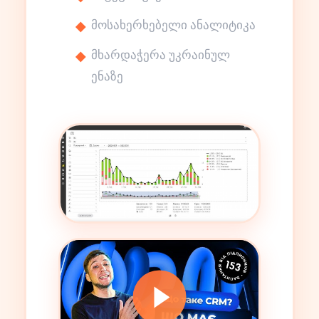
მოსახერხებელი ანალიტიკა
მხარდაჭერა უკრაინულ
ენაზე