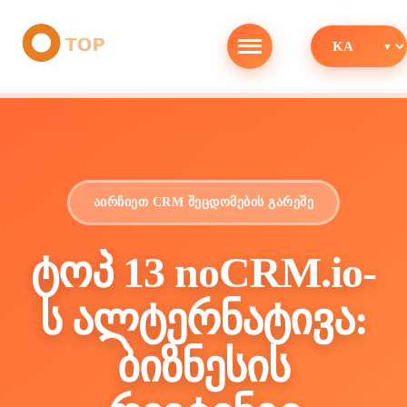
აირჩიეთ CRM შეცდომების გარეშე
ტოპ 13 noCRM.io-
ს ალტერნატივა:
ბიზნესის