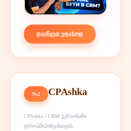
ᲓᲐᲘᲬᲧᲔᲗ ᲣᲤᲐᲡᲝᲓ
CPAshka
№2
CPAshka - CRM უკრაინაში
დროპშიპინგისთვის.