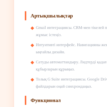
Артықшылықтар
Gmail интеграциясы. CRM-мен тікелей 
жұмыс істеңіз.
Интуитивті интерфейс. Навигацияны же
ыңғайлы дизайн.
Сатуды автоматтандыру. Лидтерді қадағ
құбырларын құрыңыз.
Толық G Suite интеграциясы. Google Driv
файлдарын оңай синхрондаңыз.
Функционал