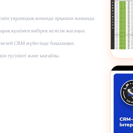
 үшін украиндық команда әрқашан жанында.
рақ күшімен көбірек келісім жасаңыз.
тікелей CRM жүйесінде бақылаңыз.
ін түсінікті және ыңғайлы.