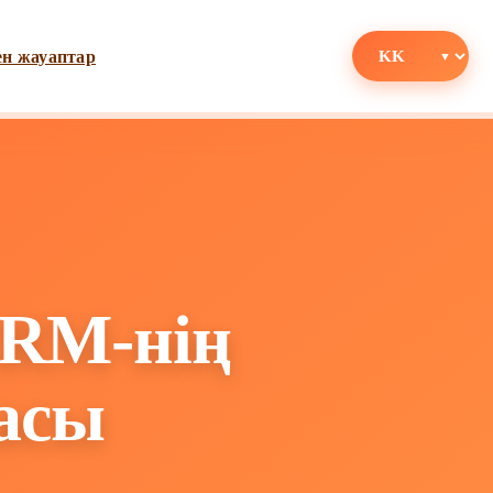
ен жауаптар
CRM-нің
асы