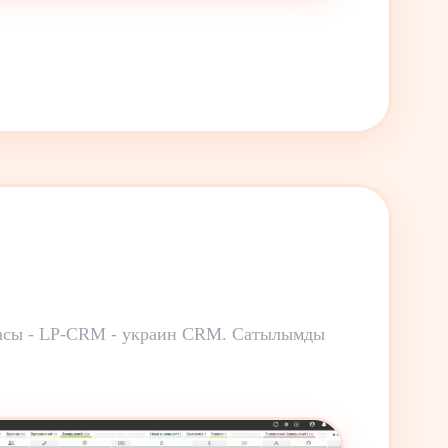
амасы - LP-CRM - украин CRM. Сатылымды