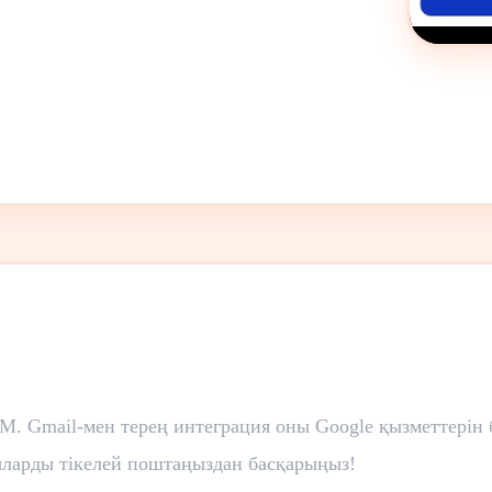
M. Gmail-мен терең интеграция оны Google қызметтерін 
ыларды тікелей поштаңыздан басқарыңыз!