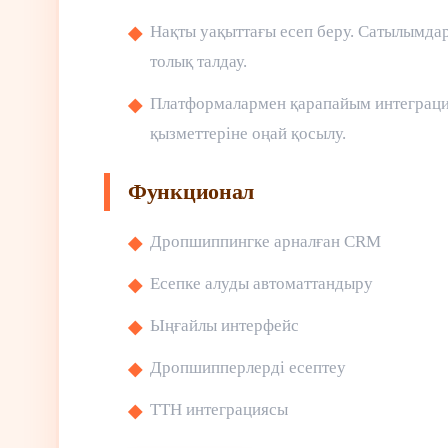
Нақты уақыттағы есеп беру. Сатылымдар
толық талдау.
Платформалармен қарапайым интеграция
қызметтеріне оңай қосылу.
Функционал
Дропшиппингке арналған CRM
Есепке алуды автоматтандыру
Ыңғайлы интерфейс
Дропшипперлерді есептеу
ТТН интеграциясы