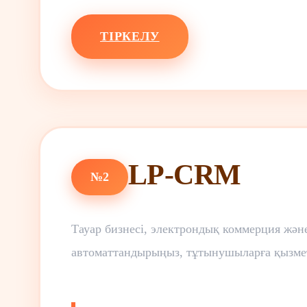
ТІРКЕЛУ
LP-CRM
№2
Тауар бизнесі, электрондық коммерция жә
автоматтандырыңыз, тұтынушыларға қызмет