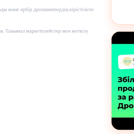
ды және әрбір дропшиппердің кірістілігін
. Танымал маркетплейстер мен жеткізу