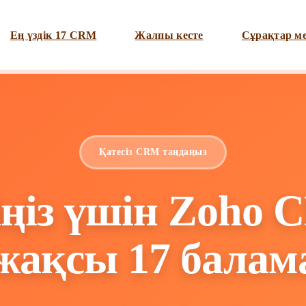
Ең үздік 17 CRM
Жалпы кесте
Сұрақтар м
Қатесіз CRM таңдаңыз
іңіз үшін Zoho 
 жақсы 17 балам