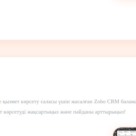
не қызмет көрсету саласы үшін жасалған Zoho CRM бал
 көрсетуді жақсартыңыз және пайданы арттырыңыз!