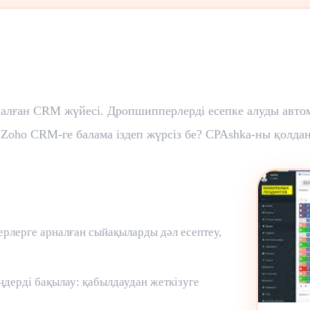
алған CRM жүйесі. Дропшипперлерді есепке алуды авто
Zoho CRM-ге балама іздеп жүрсіз бе? CPAshka-ны қолдан
рлерге арналған сыйақыларды дәл есептеу,
ңдерді бақылау: қабылдаудан жеткізуге