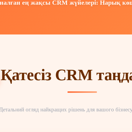
 арналған ең жақсы CRM жүйелері: Нарық 
Қатесіз CRM таңд
Детальний огляд найкращих рішень для вашого бізнес