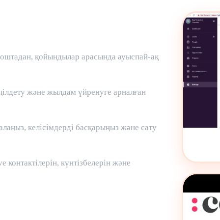
поштадан, қойындылар арасында ауыспай-ақ
ңілдету және жылдам үйренуге арналған
алаңыз, келісімдерді басқарыңыз және сату
e контактілерін, күнтізбелерін және