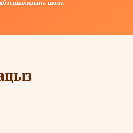
көшбасшыларына шолу.
аңыз
у