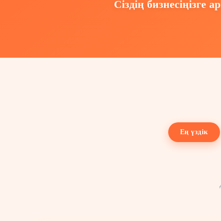
Сіздің бизнесіңізге
Ең үздік