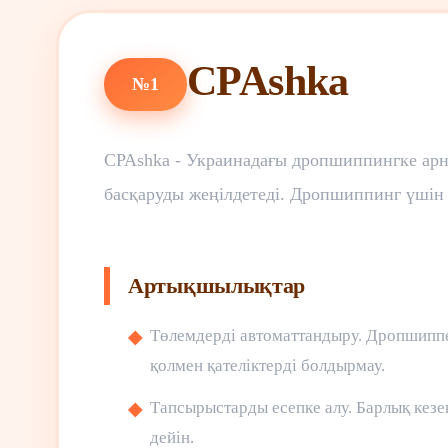
CPAshka
№1
CPAshka - Украинадағы дропшиппингке арн
басқаруды жеңілдетеді. Дропшиппинг үшін 
Артықшылықтар
Төлемдерді автоматтандыру. Дропшиппе
қолмен қателіктерді болдырмау.
Тапсырыстарды есепке алу. Барлық кезе
дейін.