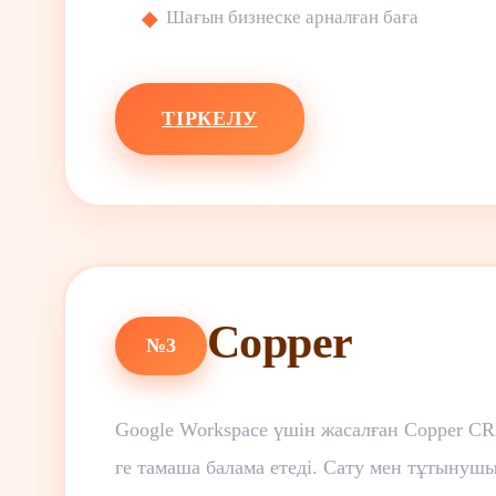
Шағын бизнеске арналған баға
ТІРКЕЛУ
Copper
№3
Google Workspace үшін жасалған Copper CR
ге тамаша балама етеді. Сату мен тұтынуш