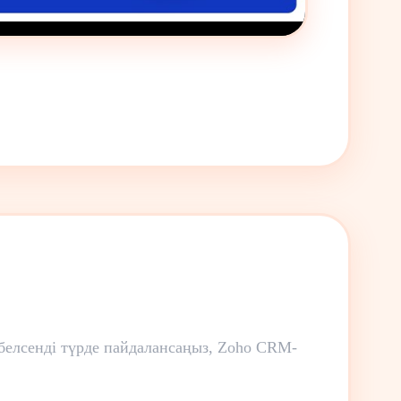
белсенді түрде пайдалансаңыз, Zoho CRM-