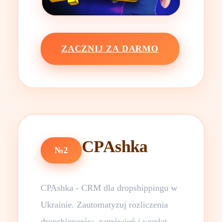
ZACZNIJ ZA DARMO
CPAshka
№2
CPAshka - CRM dla dropshippingu w
Ukrainie. Zautomatyzuj rozliczenia
dropshipperów, zamówień i wypłat.