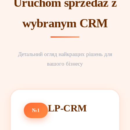
Uruchom sprzedaż z
wybranym CRM
Детальний огляд найкращих рішень для
вашого бізнесу
LP-CRM
№1