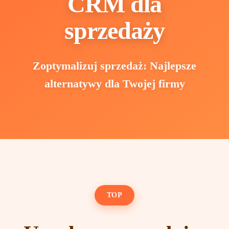
CRM dla
sprzedaży
Zoptymalizuj sprzedaż: Najlepsze
alternatywy dla Twojej firmy
TOP