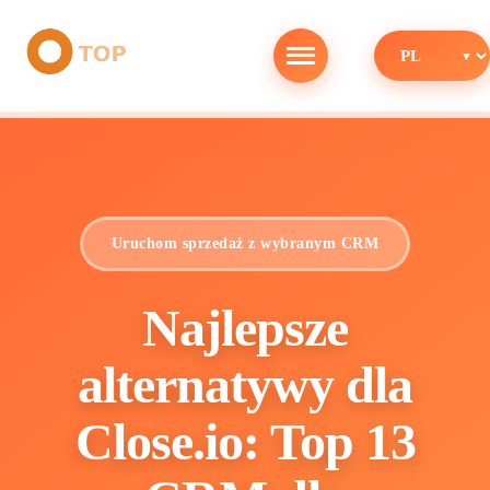
Uruchom sprzedaż z wybranym CRM
Najlepsze
alternatywy dla
Close.io: Top 13