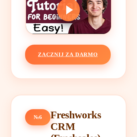
ZACZNIJ ZA DARMO
Freshworks
№6
CRM