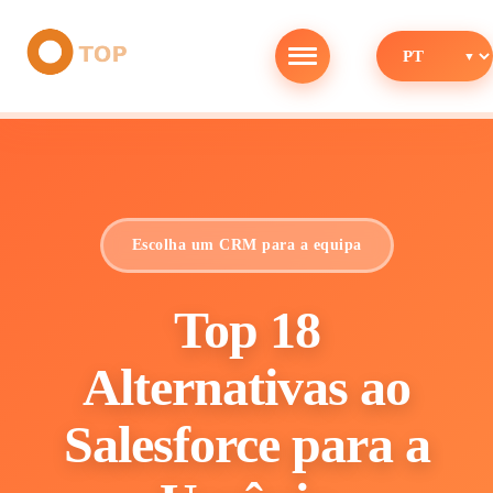
Escolha um CRM para a equipa
Top 18
Alternativas ao
Salesforce para a