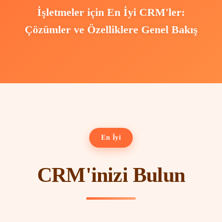
İşletmeler için En İyi CRM'ler:
Çözümler ve Özelliklere Genel Bakış
En İyi
CRM'inizi Bulun