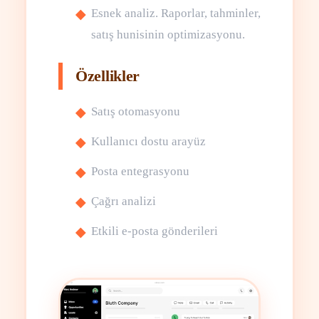
Esnek analiz. Raporlar, tahminler,
satış hunisinin optimizasyonu.
Özellikler
Satış otomasyonu
Kullanıcı dostu arayüz
Posta entegrasyonu
Çağrı analizi
Etkili e-posta gönderileri