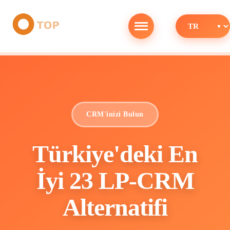
CRM'inizi Bulun
Türkiye'deki En
İyi 23 LP-CRM
Alternatifi