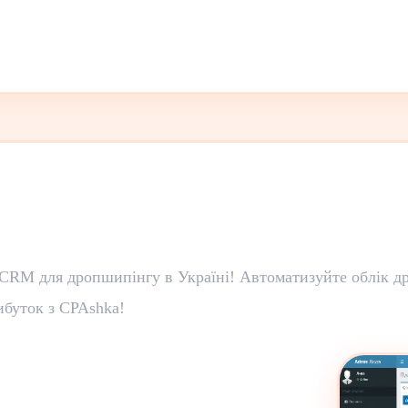
RM для дропшипінгу в Україні! Автоматизуйте облік др
ибуток з CPAshka!