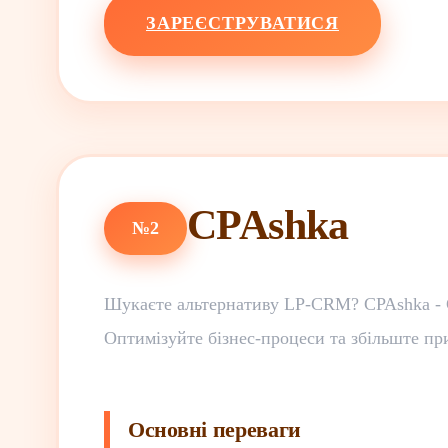
ЗАРЕЄСТРУВАТИСЯ
CPAshka
№2
Шукаєте альтернативу LP-CRM? CPAshka - C
Оптимізуйте бізнес-процеси та збільште пр
Основні переваги