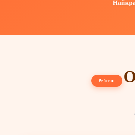
Найкра
О
Рейтинг