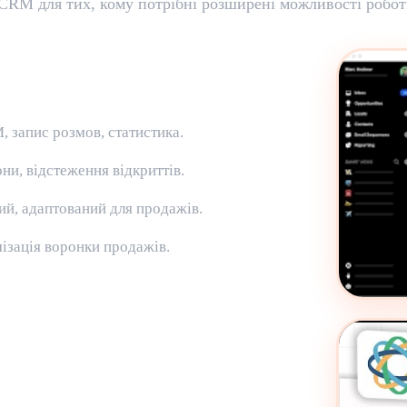
CRM для тих, кому потрібні розширені можливості роботи
M, запис розмов, статистика.
они, відстеження відкриттів.
ий, адаптований для продажів.
мізація воронки продажів.