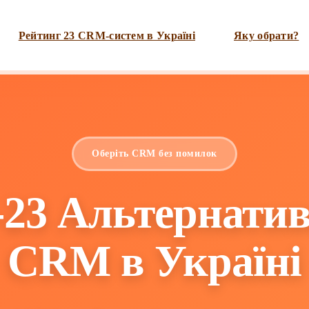
Рейтинг 23 CRM-систем в Україні
Яку обрати?
Оберіть CRM без помилок
23 Альтернатив
CRM в Україні