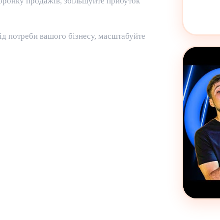
оронку продажів, збільшуйте прибуток
д потреби вашого бізнесу, масштабуйте