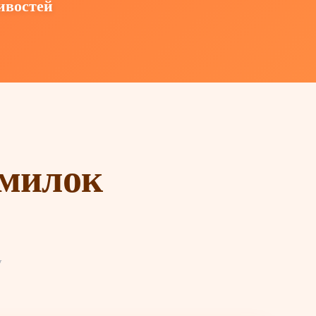
ивостей
омилок
у