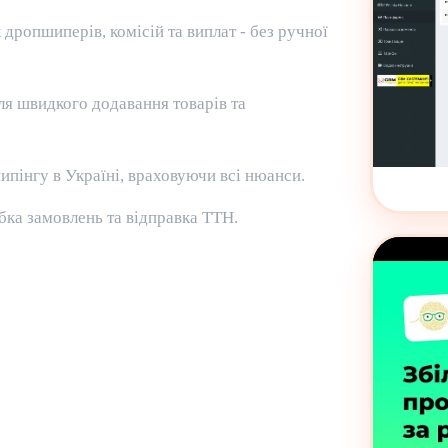
дропшиперів, комісій та виплат - без ручної
ля швидкого додавання товарів та
пінгу в Україні, враховуючи всі нюанси.
бка замовлень та відправка ТТН.