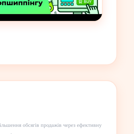
ільшення обсягів продажів через ефективну