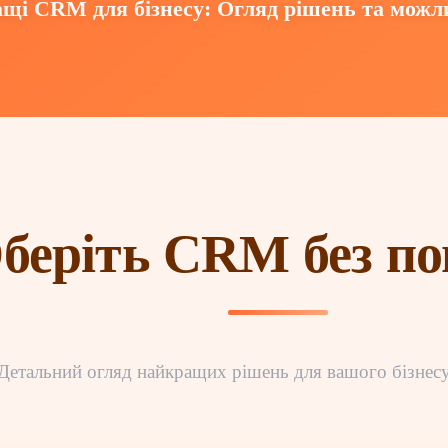
щі CRM для бізнесу: Огляд рішень та можл
беріть CRM без п
Детальний огляд найкращих рішень для вашого бізнес