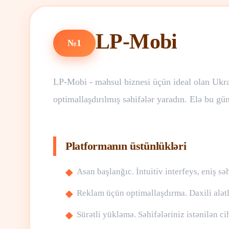
LP-Mobi
№1
LP-Mobi - məhsul biznesi üçün ideal olan Ukrayn
optimallaşdırılmış səhifələr yaradın. Elə bu gün 
Platformanın üstünlükləri
Asan başlanğıc. İntuitiv interfeys, eniş səh
Reklam üçün optimallaşdırma. Daxili alətl
Sürətli yükləmə. Səhifələriniz istənilən ci