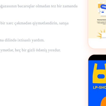
mağazasının bacarıqlar olmadan tez bir zamanda
 bir xərc çəkmədən qiymətləndirin, satışa
a dilində ixtisaslı yardım.
iymətlər, heç bir gizli ödəniş yoxdur.