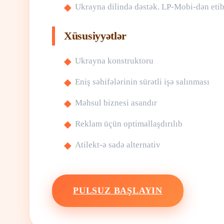
Ukrayna dilində dəstək. LP-Mobi-dən etiba
Xüsusiyyətlər
Ukrayna konstruktoru
Eniş səhifələrinin sürətli işə salınması
Məhsul biznesi asandır
Reklam üçün optimallaşdırılıb
Atilekt-ə sadə alternativ
PULSUZ BAŞLAYIN