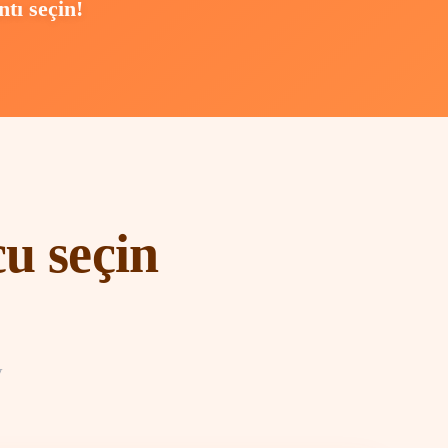
tı seçin!
u seçin
у