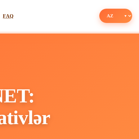
FAQ
NET:
tivlər