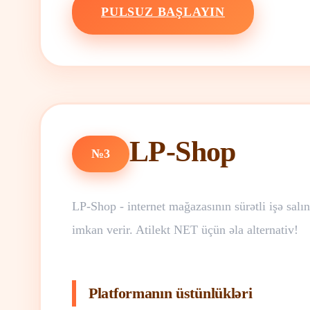
PULSUZ BAŞLAYIN
LP-Shop
№3
LP-Shop - internet mağazasının sürətli işə sal
imkan verir. Atilekt NET üçün əla alternativ!
Platformanın üstünlükləri