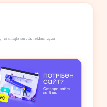
, asanlıqla sürətli, reklam üçün