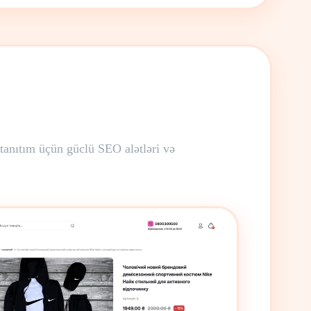
 tanıtım üçün güclü SEO alətləri və