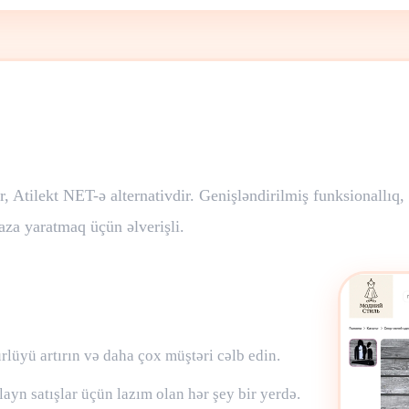
 Atilekt NET-ə alternativdir. Genişləndirilmiş funksionallıq,
za yaratmaq üçün əlverişli.
lüyü artırın və daha çox müştəri cəlb edin.
ayn satışlar üçün lazım olan hər şey bir yerdə.