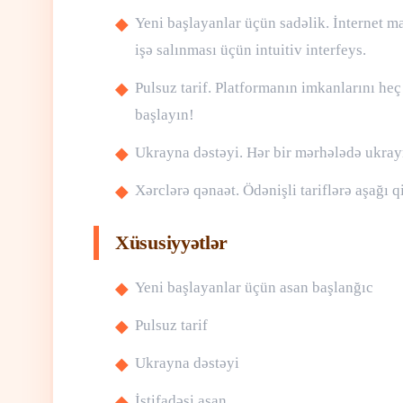
Yeni başlayanlar üçün sadəlik. İnternet 
işə salınması üçün intuitiv interfeys.
Pulsuz tarif. Platformanın imkanlarını heç
başlayın!
Ukrayna dəstəyi. Hər bir mərhələdə ukrayn
Xərclərə qənaət. Ödənişli tariflərə aşağı q
Xüsusiyyətlər
Yeni başlayanlar üçün asan başlanğıc
Pulsuz tarif
Ukrayna dəstəyi
İstifadəsi asan