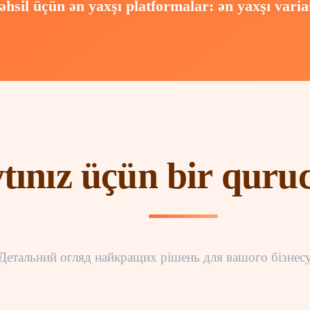
əhsil üçün ən yaxşı platformalar: ən yaxşı varian
tınız üçün bir quruc
Детальний огляд найкращих рішень для вашого бізнес