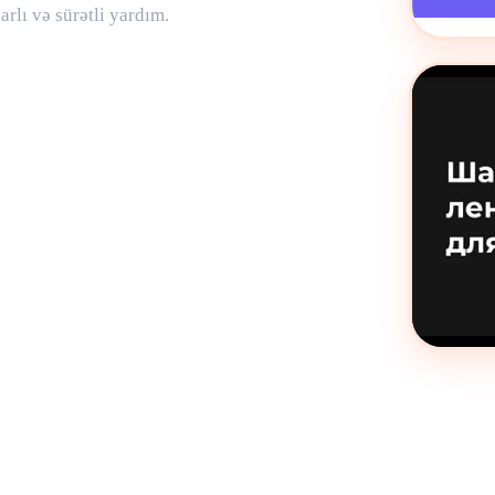
rlı və sürətli yardım.