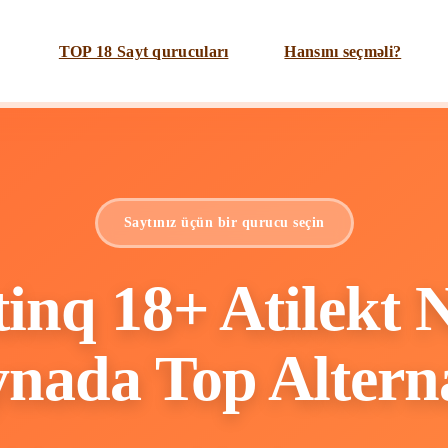
TOP 18 Sayt qurucuları
Hansını seçməli?
Saytınız üçün bir qurucu seçin
tinq 18+ Atilekt 
nada Top Alterna