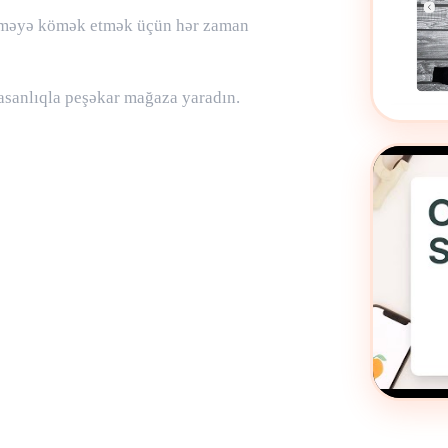
dirməyə kömək etmək üçün hər zaman
 asanlıqla peşəkar mağaza yaradın.