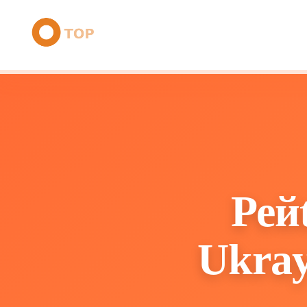
Рей
Ukray