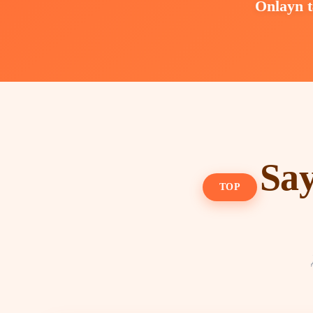
Onlayn t
Say
TOP