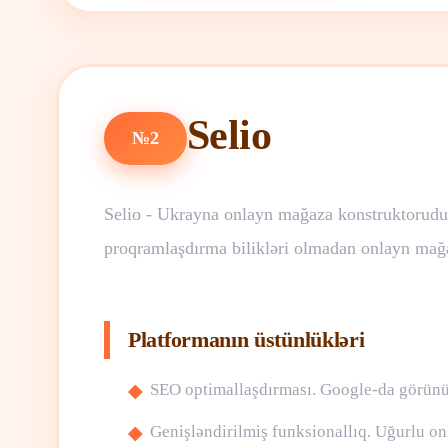
Selio
№2
Selio - Ukrayna onlayn mağaza konstruktorudur,
proqramlaşdırma bilikləri olmadan onlayn mağa
Platformanın üstünlükləri
SEO optimallaşdırması. Google-da görünür
Genişləndirilmiş funksionallıq. Uğurlu onl