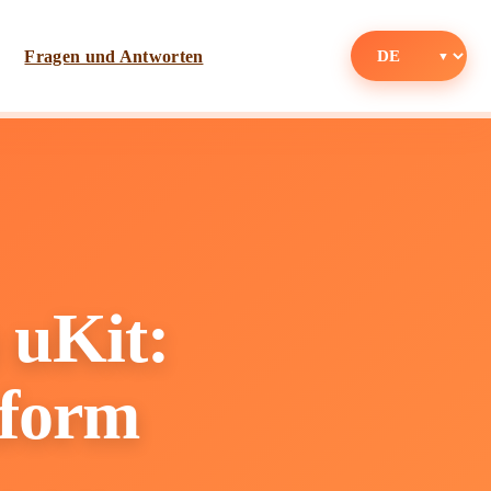
Fragen und Antworten
 uKit:
tform