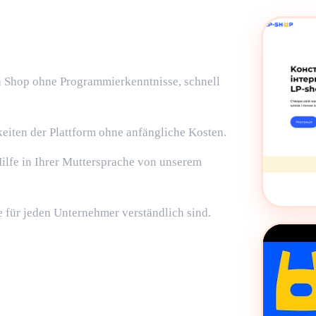
en Shop ohne Programmierkenntnisse, schnell
keiten der Plattform ohne anfängliche Kosten.
Hilfe in Ihrer Muttersprache von unserem
ie für jeden Unternehmer verständlich sind.