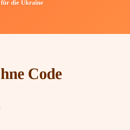
für die Ukraine
 ohne Code
у