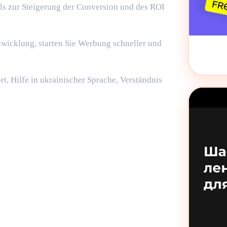
ls zur Steigerung der Conversion und des ROI
ntwicklung, starten Sie Werbung schneller und
rt, Hilfe in ukrainischer Sprache, Verständnis