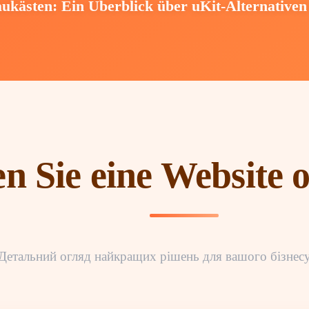
ukästen: Ein Überblick über uKit-Alternativen 
en Sie eine Website
Детальний огляд найкращих рішень для вашого бізнес