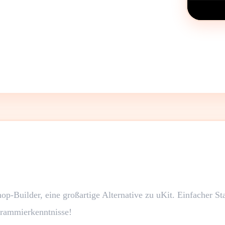
op-Builder, eine großartige Alternative zu uKit. Einfacher St
grammierkenntnisse!