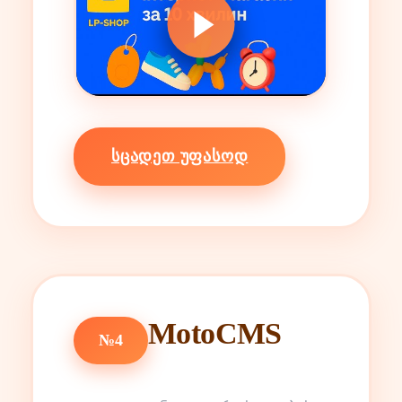
ᲡᲪᲐᲓᲔᲗ ᲣᲤᲐᲡᲝᲓ
MotoCMS
№4