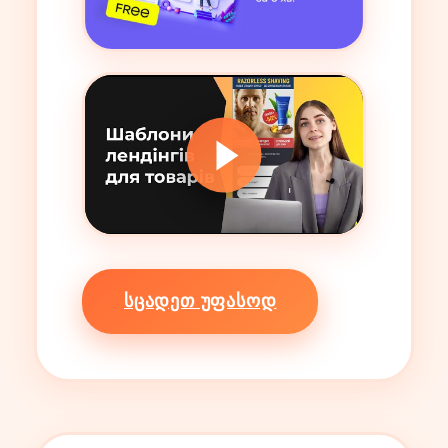
ᲡᲪᲐᲓᲔᲗ ᲣᲤᲐᲡᲝᲓ