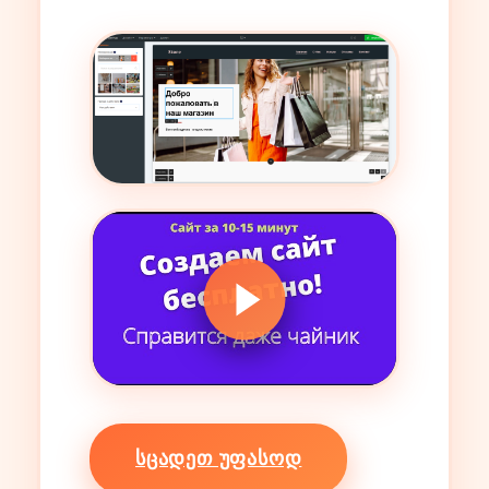
ᲡᲪᲐᲓᲔᲗ ᲣᲤᲐᲡᲝᲓ