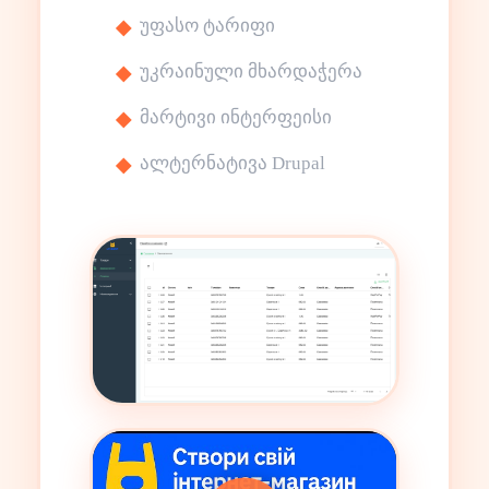
უფასო ტარიფი
უკრაინული მხარდაჭერა
მარტივი ინტერფეისი
ალტერნატივა Drupal