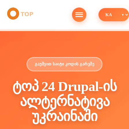
გაუშვით საიტი კოდის გარეშე
ტოპ 24 Drupal-ის
ალტერნატივა
უკრაინაში