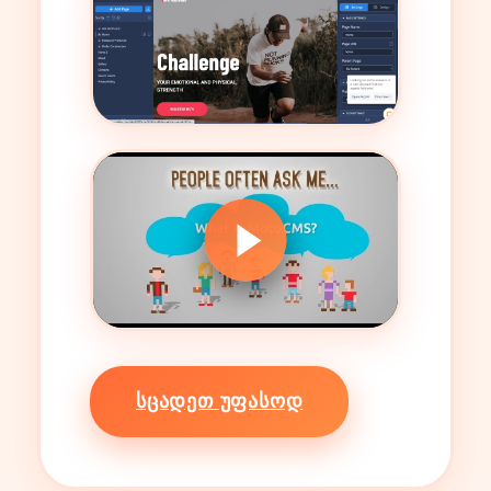
ᲡᲪᲐᲓᲔᲗ ᲣᲤᲐᲡᲝᲓ