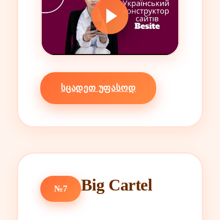
ᲡᲪᲐᲓᲔᲗ ᲣᲤᲐᲡᲝᲓ
Big Cartel
№7