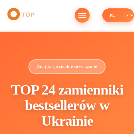
Znajdź optymalne rozwiązanie
TOP 24 zamienniki
bestsellerów w
Ukrainie