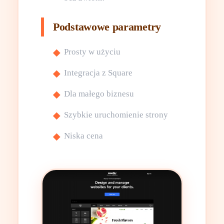
Podstawowe parametry
Prosty w użyciu
Integracja z Square
Dla małego biznesu
Szybkie uruchomienie strony
Niska cena