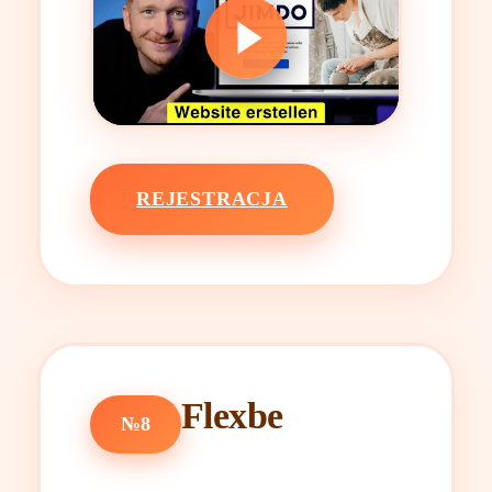
REJESTRACJA
Flexbe
№8