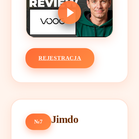
REJESTRACJA
Jimdo
№7