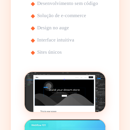
Desenvolvimento sem código
Solução de e-commerce
Design no auge
Interface intuitiva
Sites únicos