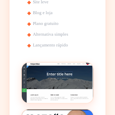
Site leve
Blog e loja
Plano gratuito
Alternativa simples
Lançamento rápido