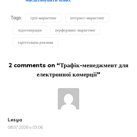
Tags:
cpa-маркетинг
інтернет-маркетинг
лідогенерація
перформанс-маркетинг
таргетована реклама
2 comments on “
Трафік-менеджмент для
електронної комерції
”
Lesya
08.07.2026 о 03:06