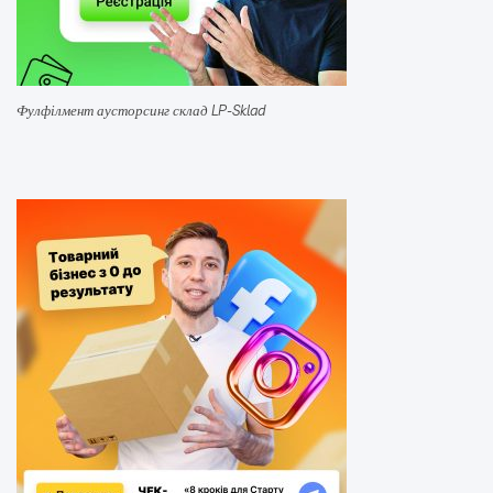
Фулфілмент аусторсинг склад LP-Sklad