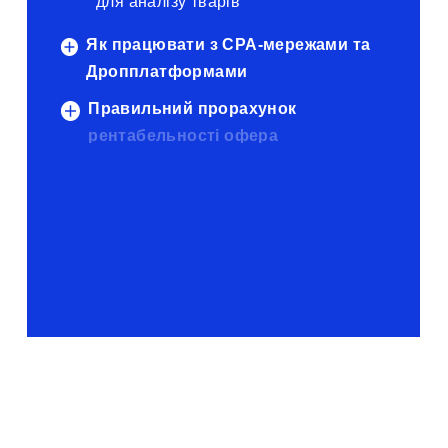
для аналізу тварів
Як працювати з CPA-мережами та
Дропплатформами
Правильний прорахунок
рентабельності офера
Таблиця та сайт прорахунку товару
Критерії вибору офера
Ціноутворення