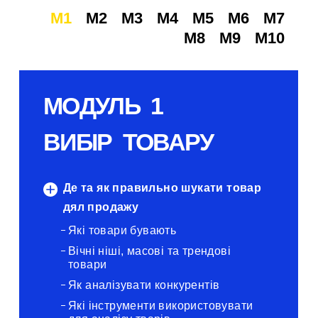
M1
M2
M3
M4
M5
M6
M7
M8
M9
M10
МОДУЛЬ 1
ВИБІР ТОВАРУ
Де та як правильно шукати товар
дял продажу
Які товари бувають
Вічні ніші, масові та трендові
товари
Як аналізувати конкурентів
Які інструменти використовувати