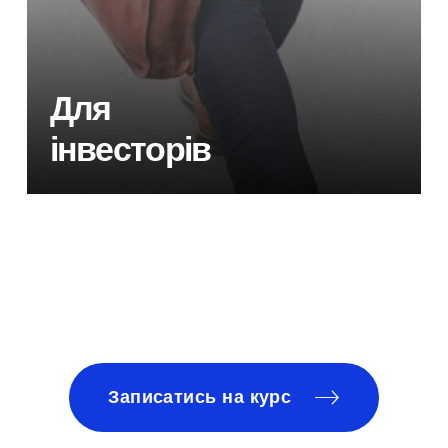
Для
інвесторів
Записатись на курс